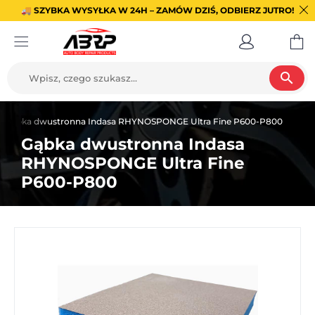
🚚 SZYBKA WYSYŁKA W 24H – ZAMÓW DZIŚ, ODBIERZ JUTRO!
search
Gąbka dwustronna Indasa RHYNOSPONGE Ultra Fine P600-P800
Gąbka dwustronna Indasa
RHYNOSPONGE Ultra Fine
P600-P800