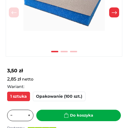
Poprzedni
Nast
3,50 zł
2,85 zł
netto
Wariant:
1 sztuka
Opakowanie (100 szt.)
−
+
Do koszyka
Dostępny: