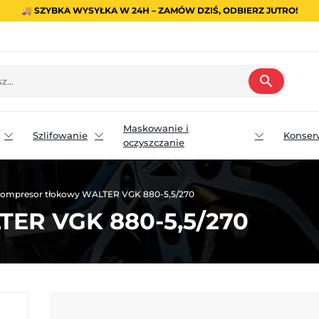
🚚 SZYBKA WYSYŁKA W 24H – ZAMÓW DZIŚ, ODBIERZ JUTRO!
search
Maskowanie i
Szlifowanie
Konser
oczyszczanie
ompresor tłokowy WALTER VGK 880-5,5/270
TER VGK 880-5,5/270