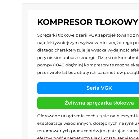
KOMPRESOR TŁOKOWY W
Sprężarki tłokowe z serii VGK zaprojektowano z m
najefektywniejszym wytwarzaniu sprężonego po
dlatego charakteryzuje je wysoka wydajność efe
przy niskim poborze energii. Dzięki niskim obr
pompy (1040 obr/min) kompresory te można eks
przez wiele lat bez utraty ich parametrów począ
Seria VGK
Żeliwna sprężarka tłokowa
Oferowane urządzenia cechują się najniższymi 
eksploatacji wśród innych, dostępnych na rynku
renomowanych producentów (rozpatrując zaró
efektywność energetyczną jak i koszty serwisowe