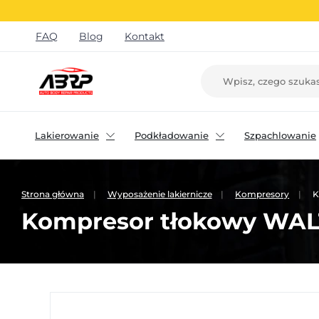
FAQ
Blog
Kontakt
Lakierowanie
Podkładowanie
Szpachlowanie
Strona główna
Wyposażenie lakiernicze
Kompresory
K
Kompresor tłokowy WAL