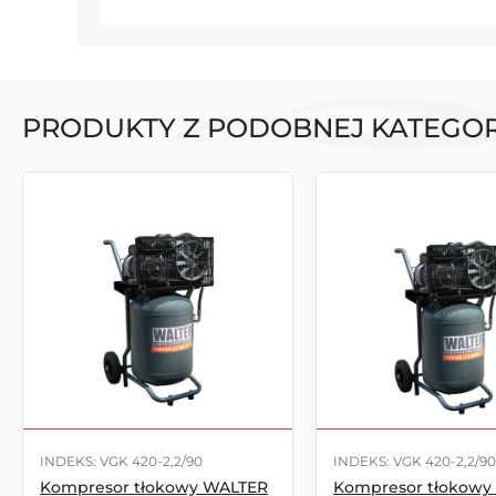
PRODUKTY Z PODOBNEJ KATEGOR
INDEKS: VGK 420-2,2/90
INDEKS: VGK 420-2,2/90
Kompresor tłokowy WALTER
Kompresor tłokowy