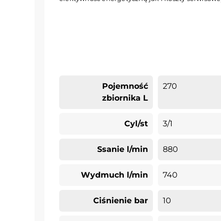
Pojemność
270
zbiornika L
Cyl/st
3/1
Ssanie l/min
880
Wydmuch l/min
740
Ciśnienie bar
10