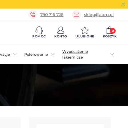
790 716 726
sklep@abrp.pl
0
POMOC
KONTO
ULUBIONE
KOSZYK
Wyposażenie
wacje
Polerowanie
lakiernicze