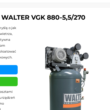
ALTER VGK 880-5,5/270
yślą o jak
wietrza,
ktywna
otom
ploatować
tkowych.
kosztami
 urządzeń
wno
)