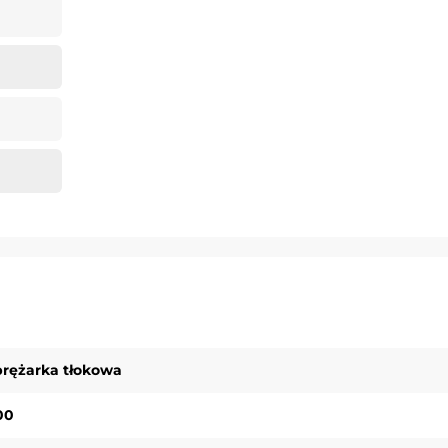
prężarka tłokowa
00