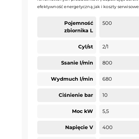
efektywność energetyczną jak i koszty serwisowe
Pojemność
500
zbiornika L
Cyl/st
2/1
Ssanie l/min
800
Wydmuch l/min
680
Ciśnienie bar
10
Moc kW
5,5
Napięcie V
400