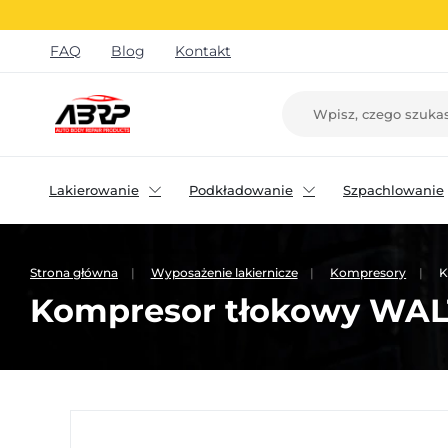
FAQ
Blog
Kontakt
Lakierowanie
Podkładowanie
Szpachlowanie
Strona główna
Wyposażenie lakiernicze
Kompresory
K
Kompresor tłokowy WAL