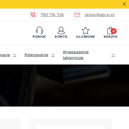
790 716 726
sklep@abrp.pl
0
POMOC
KONTO
ULUBIONE
KOSZYK
Wyposażenie
wacje
Polerowanie
lakiernicze