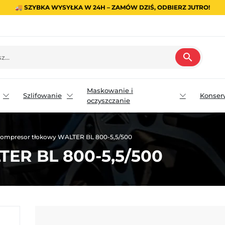
🚚 SZYBKA WYSYŁKA W 24H – ZAMÓW DZIŚ, ODBIERZ JUTRO!
search
Maskowanie i
Szlifowanie
Konser
oczyszczanie
ompresor tłokowy WALTER BL 800-5,5/500
TER BL 800-5,5/500