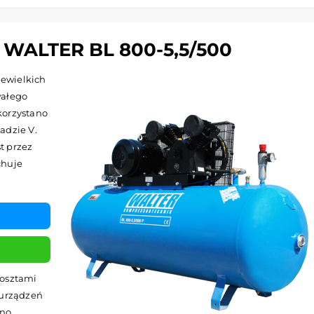
ALTER BL 800-5,5/500
iewielkich
wałego
korzystano
adzie V.
t przez
chuje
kosztami
 urządzeń
wno