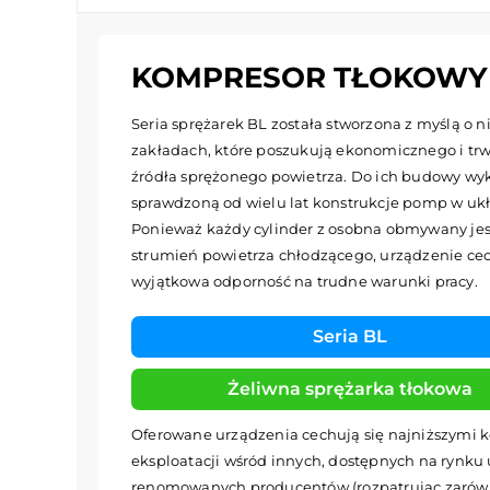
KOMPRESOR TŁOKOWY W
Seria sprężarek BL została stworzona z myślą o n
zakładach, które poszukują ekonomicznego i tr
źródła sprężonego powietrza. Do ich budowy wy
sprawdzoną od wielu lat konstrukcje pomp w ukł
Ponieważ każdy cylinder z osobna obmywany jes
strumień powietrza chłodzącego, urządzenie ce
wyjątkowa odporność na trudne warunki pracy.
Seria BL
Żeliwna sprężarka tłokowa
Oferowane urządzenia cechują się najniższymi 
eksploatacji wśród innych, dostępnych na rynku
renomowanych producentów (rozpatrując zaró