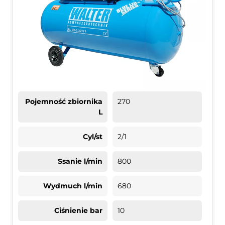
Pojemność zbiornika
270
L
Cyl/st
2/1
Ssanie l/min
800
Wydmuch l/min
680
Ciśnienie bar
10