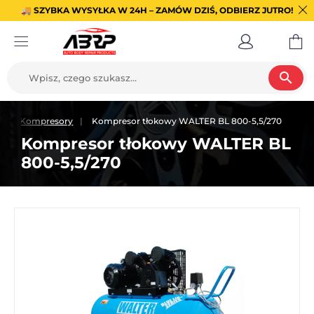
🚚 SZYBKA WYSYŁKA W 24H – ZAMÓW DZIŚ, ODBIERZ JUTRO!
search
e
Kompresory
Kompresor tłokowy WALTER BL 800-5,5/270
Kompresor tłokowy WALTER BL
800-5,5/270