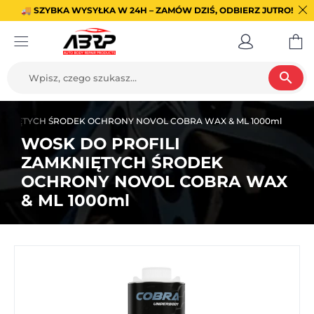
🚚 SZYBKA WYSYŁKA W 24H – ZAMÓW DZIŚ, ODBIERZ JUTRO!
search
KNIĘTYCH ŚRODEK OCHRONY NOVOL COBRA WAX & ML 1000ml
WOSK DO PROFILI
ZAMKNIĘTYCH ŚRODEK
OCHRONY NOVOL COBRA WAX
& ML 1000ml