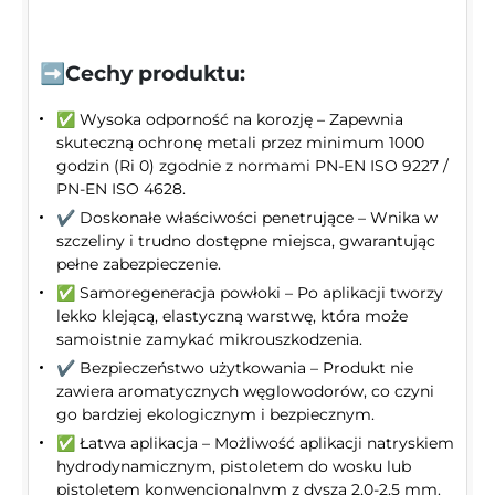
➡️Cechy produktu:
✅ Wysoka odporność na korozję – Zapewnia
skuteczną ochronę metali przez minimum 1000
godzin (Ri 0) zgodnie z normami PN-EN ISO 9227 /
PN-EN ISO 4628.
✔️ Doskonałe właściwości penetrujące – Wnika w
szczeliny i trudno dostępne miejsca, gwarantując
pełne zabezpieczenie.
✅ Samoregeneracja powłoki – Po aplikacji tworzy
lekko klejącą, elastyczną warstwę, która może
samoistnie zamykać mikrouszkodzenia.
✔️ Bezpieczeństwo użytkowania – Produkt nie
zawiera aromatycznych węglowodorów, co czyni
go bardziej ekologicznym i bezpiecznym.
✅ Łatwa aplikacja – Możliwość aplikacji natryskiem
hydrodynamicznym, pistoletem do wosku lub
pistoletem konwencjonalnym z dyszą 2,0-2,5 mm.