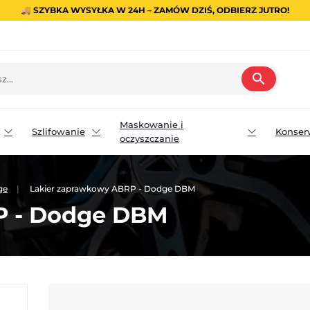
🚚 SZYBKA WYSYŁKA W 24H – ZAMÓW DZIŚ, ODBIERZ JUTRO!
search
Maskowanie i
Szlifowanie
Konser
oczyszczanie
ge
Lakier zaprawkowy ABRP - Dodge DBM
P - Dodge DBM