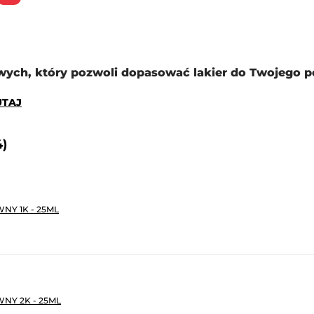
ych, który pozwoli dopasować lakier do Twojego p
TUTAJ
4)
NY 1K - 25ML
NY 2K - 25ML