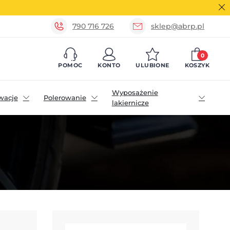
790 716 726
sklep@abrp.pl
0
POMOC
KONTO
ULUBIONE
KOSZYK
Wyposażenie
wacje
Polerowanie
lakiernicze