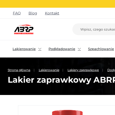
FAQ
Blog
Kontakt
Lakierowanie
Podkładowanie
Szpachlowanie
Strona główna
Lakierowanie
Lakiery zaprawkowe
Dod
Lakier zaprawkowy ABR