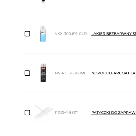
VKX-300.619-GLD
LAKIER BEZBARWNY S
NV-RCLP-500ML
NOVOL CLEARCOAT LA
PDZM1-5SZT
PATYCZKI DO ZAPRAWE