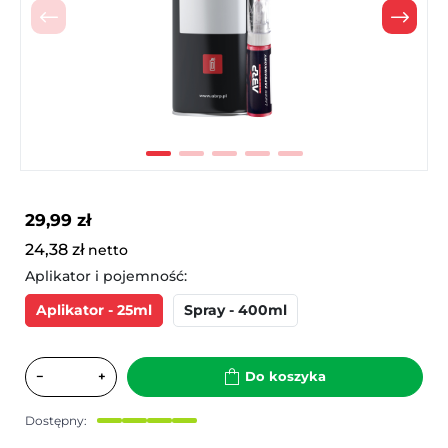
Poprzedni
Nast
29,99 zł
24,38 zł
netto
Aplikator i pojemność:
Aplikator - 25ml
Spray - 400ml
−
+
Do koszyka
Dostępny: