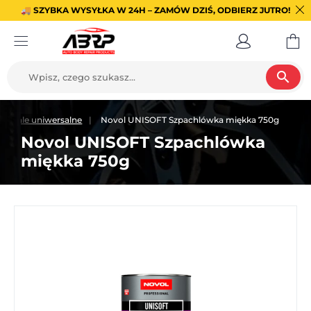
🚚 SZYBKA WYSYŁKA W 24H – ZAMÓW DZIŚ, ODBIERZ JUTRO!
search
zpachle uniwersalne
Novol UNISOFT Szpachlówka miękka 750g
Novol UNISOFT Szpachlówka
miękka 750g