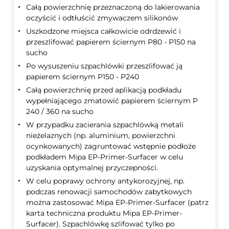
Całą powierzchnię przeznaczoną do lakierowania
oczyścić i odtłuścić zmywaczem silikonów
Uszkodzone miejsca całkowicie odrdzewić i
przeszlifować papierem ściernym P80 - P150 na
sucho
Po wysuszeniu szpachlówki przeszlifować ją
papierem ściernym P150 - P240
Całą powierzchnię przed aplikacją podkładu
wypełniającego zmatowić papierem ściernym P
240 / 360 na sucho
W przypadku zacierania szpachlówką metali
nieżelaznych (np. aluminium, powierzchni
ocynkowanych) zagruntować wstępnie podłoże
podkładem Mipa EP-Primer-Surfacer w celu
uzyskania optymalnej przyczepności.
W celu poprawy ochrony antykorozyjnej, np.
podczas renowacji samochodów zabytkowych
można zastosować Mipa EP-Primer-Surfacer (patrz
karta techniczna produktu Mipa EP-Primer-
Surfacer). Szpachlówkę szlifować tylko po