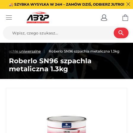
🚚 SZYBKA WYSYŁKA W 24H – ZAMÓW DZIŚ, ODBIERZ JUTRO!
search
Szpachle uniwersalne
Roberlo SN96 szpachla metaliczna 1.3kg
Roberlo SN96 szpachla
metaliczna 1.3kg