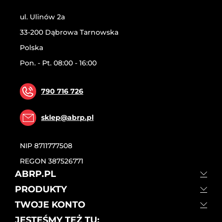
ul. Ulinów 2a
33-200 Dąbrowa Tarnowska
Polska
Pon. - Pt. 08:00 - 16:00
790 716 726
sklep@abrp.pl
NIP
8711777508
REGON
387526771
ABRP.PL
PRODUKTY
TWOJE KONTO
JESTEŚMY TEŻ TU: