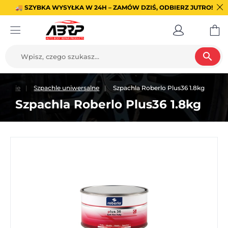
🚚 SZYBKA WYSYŁKA W 24H – ZAMÓW DZIŚ, ODBIERZ JUTRO!
search
owanie
Szpachle uniwersalne
Szpachla Roberlo Plus36 1.8kg
Szpachla Roberlo Plus36 1.8kg